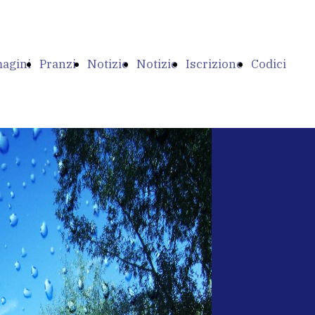
agini
Pranzi
Notizie
Notizie
Iscrizione
Codici
Al
del
ANAA-
ANAA e
Banca
po
Campo
Campo
SFKK
Campo
per