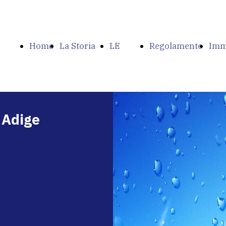
Home
La Storia
LE
Regolamento
Imm
Page
dell'ANAA-
ORIGINI
del Campo
del
 Adige
SFKK
DEL
Cam