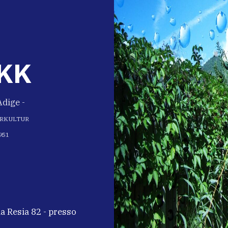
CAMPO
KK
a Alto Adige -
ERKULTUR
951
ia Resia 82 - presso