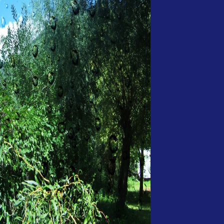
iscrizioni
ANAA e
Club